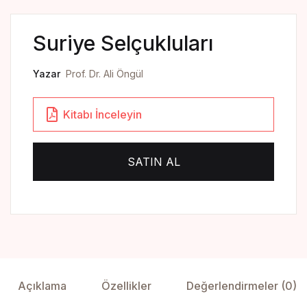
Yedikıta Dergisi
Suriye Selçukluları
İnsan ve Hayat Dergisi
Çamlıca Çocuk Dergisi
Yazar
Prof. Dr. Ali Öngül
Çamlıca Kids Magazine
Kitabı İnceleyin
SATIN AL
Açıklama
Özellikler
Değerlendirmeler (0)