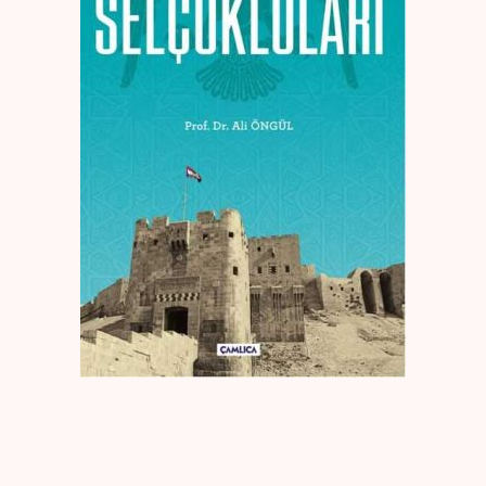
Create Account
Kaynak Eserler
Osmanlı Tarihi
Proje – Araştırma
Selçuklu Tarihi
Seyahatname
Tercüme Eserler
Süreli Yayınlar
Fazilet Takvimi