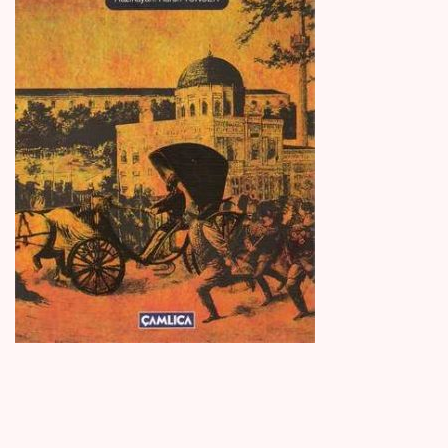
Create Account
Kaynak Eserler
Osmanlı Tarihi
Proje – Araştırma
Selçuklu Tarihi
Seyahatname
Tercüme Eserler
Süreli Yayınlar
Fazilet Takvimi