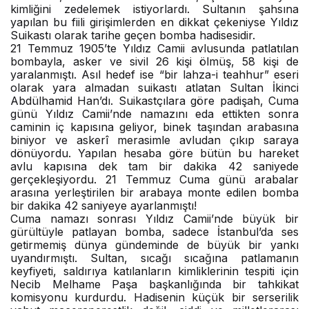
kimliğini zedelemek istiyorlardı. Sultanın şahsına
yapılan bu fiili girişimlerden en dikkat çekeniyse Yıldız
Suikastı olarak tarihe geçen bomba hadisesidir.
21 Temmuz 1905’te Yıldız Camii avlusunda patlatılan
bombayla, asker ve sivil 26 kişi ölmüş, 58 kişi de
yaralanmıştı. Asıl hedef ise “bir lahza-i teahhur” eseri
olarak yara almadan suikastı atlatan Sultan İkinci
Abdülhamid Han’dı. Suikastçılara göre padişah, Cuma
günü Yıldız Camii’nde namazını eda ettikten sonra
caminin iç kapısına geliyor, binek taşından arabasına
biniyor ve askerî merasimle avludan çıkıp saraya
dönüyordu. Yapılan hesaba göre bütün bu hareket
avlu kapısına dek tam bir dakika 42 saniyede
gerçekleşiyordu. 21 Temmuz Cuma günü arabalar
arasına yerleştirilen bir arabaya monte edilen bomba
bir dakika 42 saniyeye ayarlanmıştı!
Cuma namazı sonrası Yıldız Camii’nde büyük bir
gürültüyle patlayan bomba, sadece İstanbul’da ses
getirmemiş dünya gündeminde de büyük bir yankı
uyandırmıştı. Sultan, sıcağı sıcağına patlamanın
keyfiyeti, saldırıya katılanların kimliklerinin tespiti için
Necib Melhame Paşa başkanlığında bir tahkikat
komisyonu kurdurdu. Hadisenin küçük bir serserilik