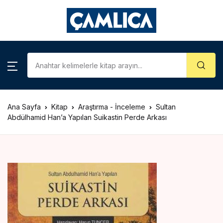
KATEGORİLER
Account
Close
Username or email *
Araştırma – İnceleme
Kategoriler
Biyografi
Ana Sayfa
Kitap
Araştırma - İnceleme
Sultan
Password *
Çizgi Roman
Abdülhamid Han’a Yapılan Suikastin Perde Arkası
Gezi – Rehber
Forgot Password?
Remember me
Hatıra – Mektup
Coğrafya
Sign In
İslam Tarihi