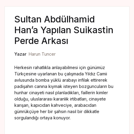
Yedikıta Dergisi
İnsan ve Hayat Dergisi
Sultan Abdülhamid
Han’a Yapılan Suikastin
Çamlıca Çocuk Dergisi
Perde Arkası
Çamlıca Kids Magazine
Yazar
Harun Tuncer
Herkesin rahatlıkla anlayabilmesi için günümüz
Türkçesine uyarlanan bu çalışmada Yıldız Camii
avlusunda bomba yüklü arabayı infilak ettirerek
padişahın canına kıymak isteyen bozguncuların bu
hunhar cinayeti nasıl planladıkları, faillerin kimler
olduğu, uluslararası karanlık irtibatları, cinayete
karışan, kapıcıdan kahveciye, arabacıdan
gümrükçüye her bir şahsın nasıl bir dikkatle
sorgulandığı ortaya konuyor.