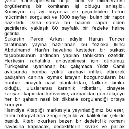
yahut maceraperestlik değil, ciddi ve milletlerarası
örgütlenmiş bir komitanın işi olduğu anlaşıldı.
Komisyon üç ay boyunca ele geçirilebilen bütün
mücrimleri sorguladı ve 1000 sayfayı bulan bir rapor
hazırladı. Daha sonra bu hacimli rapor elden
geçirilerek yaklaşık 80 sayfalık bir fezleke haline
getirildi.
Suikastın Perde Arkası adıyla Harun Tuncer
tarafından yayına hazırlanan bu fezleke İkinci
Abdülhamid Han’ın hayatına kasteden bir suikast
teşebbüsünün ardından yapılan tahkikatın özetidir.
Herkesin rahatlıkla anlayabilmesi için günümüz
Türkçesine uyarlanan bu çalışmada Yıldız Camii
avlusunda bomba yüklü arabayı infilak ettirerek
padişahın canına kıymak isteyen bozguncuların bu
hunhar cinayeti nasıl planladıkları, faillerin kimler
olduğu, uluslararası karanlık irtibatları, cinayete
karışan, kapıcıdan kahveciye, arabacıdan gümrükçüye
her bir şahsın nasıl bir dikkatle sorgulandığı ortaya
konuyor.
Hamidiye Kitaplığı markasıyla yayınladığımız bu eser,
tarihi fotoğraflarla zenginleştirildi ve kaliteli bir şekilde
basıldı. Kitabı okurken bazen bir dedektiflik romanı
havasına kapılacak, dedektiflerin kıvrak ve parlak