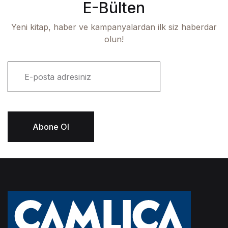
E-Bülten
Yeni kitap, haber ve kampanyalardan ilk siz haberdar
olun!
E
-
p
o
s
t
Abone Ol
a
*