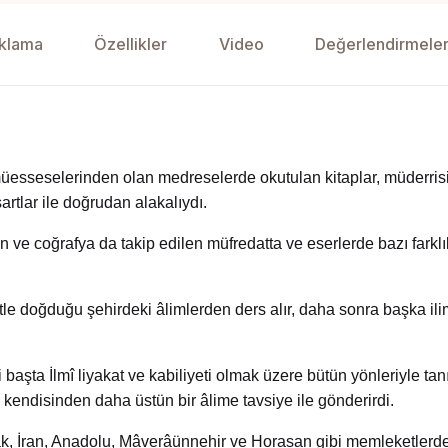
klama
Özellikler
Video
Değerlendirmeler
müesseselerinden olan medreselerde okutulan kitaplar, müderrisin
şartlar ile doğrudan alakalıydı.
 ve coğrafya da takip edilen müfredatta ve eserlerde bazı farklı
etle doğduğu şehirdeki âlimlerden ders alır, daha sonra başka il
 başta İlmî liyakat ve kabiliyeti olmak üzere bütün yönleriyle tanır
 kendisinden daha üstün bir âlime tavsiye ile gönderirdi.
Irak, İran, Anadolu, Mâverâünnehir ve Horasan gibi memleketlerd