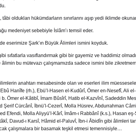
du.
 tâbi oldukları hükümdarların sınırlarını aşıp yedi iklimde okunan
uğu medeniyet sebebiyle İslâm’ı temsil eder.
de eserimize Şark’ın Büyük Âlimleri ismini koyduk.
ibi sıfatlarla vasıflandırmak gibi bir gayemiz ve haddimiz olmadı
e âlimin bu mütevazı çalışmamızda sadece ismini bile zikretmem
ilimlerin anahtarı mesabesinde olan ve eserleri ilim müessesele
bû Hanîfe (rh.), Ebü’l-Hasen el-Kudûrî, Ömer en-Nesefî, Ali el-Û
i b. Ömer el-Kâtibî, İmam Bûsîrî, Hatib el-Kazvînî, Sadeddin Mes
id Şerif Cürcânî, İbnü’l-Cezerî, Molla Hüsrev, Abdurrahman Câ
d Efendi, Molla Aliyyü’l-Kârî, İmâm-ı Rabbânî (k.s.), Hasan eş
, Davud-ı Karsî, Hâmid el-Paluvî, İbn-i Âbidîn gibi âlimleri tan
cak çalışmalara bir basamak teşkil etmesi temennisiyle…