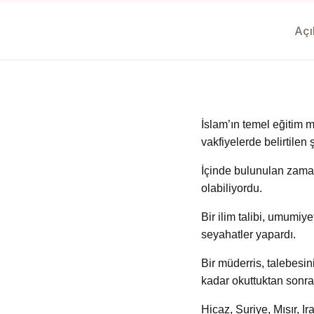
Yedikıta Dergisi
Açı
İnsan ve Hayat Dergisi
Çamlıca Çocuk Dergisi
Çamlıca Kids Magazine
İslam’ın temel eğitim 
vakfiyelerde belirtilen 
İçinde bulunulan zaman
olabiliyordu.
Bir ilim talibi, umumiy
seyahatler yapardı.
Bir müderris, talebesini
kadar okuttuktan sonra
Hicaz, Suriye, Mısır, 