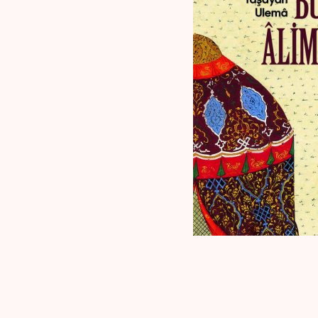
Kaynak Eserler
Osmanlı Tarihi
Proje – Araştırma
Selçuklu Tarihi
Seyahatname
Tercüme Eserler
Süreli Yayınlar
Fazilet Takvimi