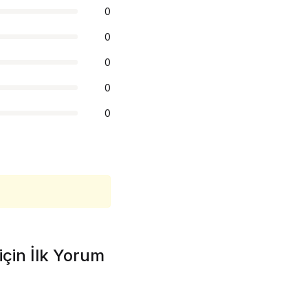
0
0
0
0
0
için İlk Yorum