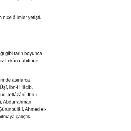
 nice âlimler yetişti.
ğı gibi tarih boyunca
iz İmkân dâhilinde
rinde asırlarca
şî, İbn-i Hâcib,
ud Teftâzânî, İbn-i
mî, Abdurrahman
-Şürünbülâlî, Ahmed el-
ıtmaya çalıştık.