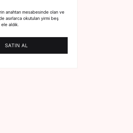
lerin anahtarı mesabesinde olan ve
Create Account
de asırlarca okutulan yirmi beş
 ele aldık.
SATIN AL