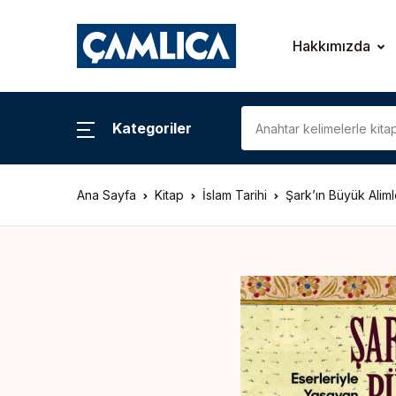
KATEGORİLER
Hakkımızda
Araştırma – İnceleme
Kategoriler
Biyografi
Ana Sayfa
Kitap
İslam Tarihi
Şark’ın Büyük Aliml
Çizgi Roman
Gezi – Rehber
Hatıra – Mektup
Coğrafya
İslam Tarihi