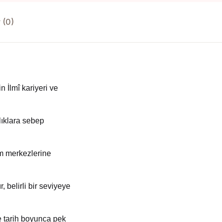
 (0)
 İlmî kariyeri ve
lıklara sebep
im merkezlerine
, belirli bir seviyeye
e tarih boyunca pek