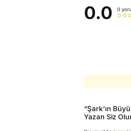
0.0
0 yor
“Şark’ın Büyük
Yazan Siz Olu