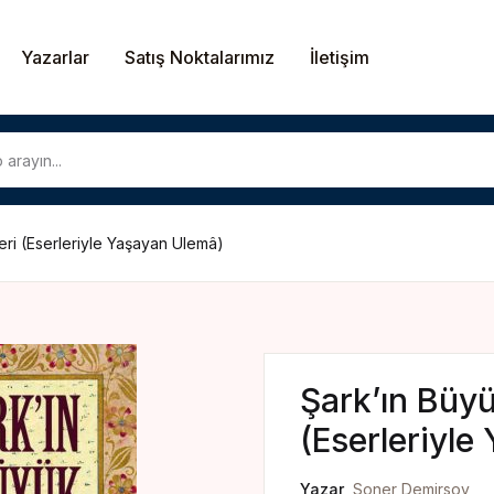
Yazarlar
Satış Noktalarımız
İletişim
U
eri (Eserleriyle Yaşayan Ulemâ)
P
Şark’ın Büyü
(Eserleriyle
Yazar
Soner Demirsoy