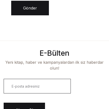
Gönder
E-Bülten
Yeni kitap, haber ve kampanyalardan ilk siz haberdar
olun!
E
-
p
o
s
t