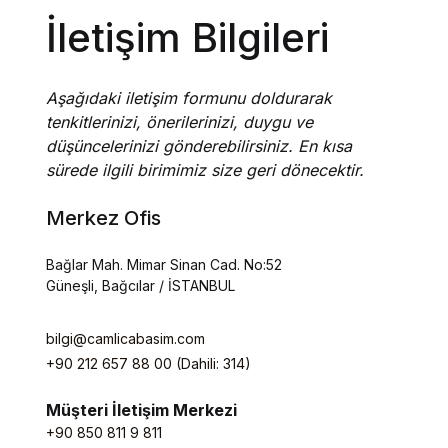
İletişim Bilgileri
Create Account
Kaynak Eserler
Osmanlı Tarihi
Aşağıdaki iletişim formunu doldurarak
tenkitlerinizi, önerilerinizi, duygu ve
Proje – Araştırma
düşüncelerinizi gönderebilirsiniz. En kısa
sürede ilgili birimimiz size geri dönecektir.
Selçuklu Tarihi
Merkez Ofis
Seyahatname
Bağlar Mah. Mimar Sinan Cad. No:52
Güneşli, Bağcılar / İSTANBUL
Tercüme Eserler
bilgi@camlicabasim.com
Süreli Yayınlar
+90 212 657 88 00 (Dahili: 314)
Fazilet Takvimi
Müşteri İletişim Merkezi
+90 850 811 9 811