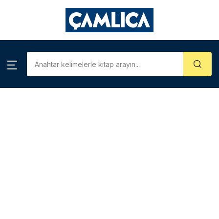
KATEGORİLER
Account
Close
Username or email *
Araştırma – İnceleme
Kategoriler
Biyografi
Password *
Çizgi Roman
Gezi – Rehber
Forgot Password?
Remember me
Hatıra – Mektup
Coğrafya
Sign In
İslam Tarihi