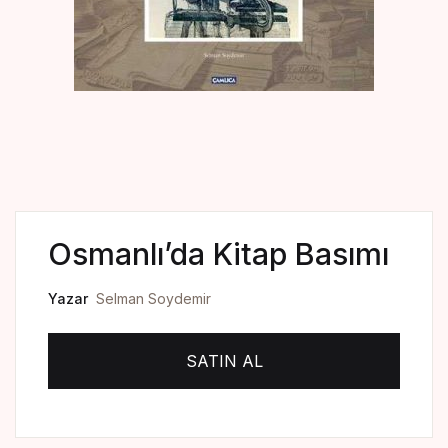
Create Account
Kaynak Eserler
Osmanlı Tarihi
Proje – Araştırma
Selçuklu Tarihi
Seyahatname
Osmanlı’da Kitap Basımı
Tercüme Eserler
Yazar
Selman Soydemir
Süreli Yayınlar
SATIN AL
Fazilet Takvimi