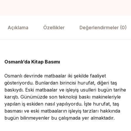
Yedikıta Dergisi
İnsan ve Hayat Dergisi
Açıklama
Özellikler
Değerlendirmeler (0)
Çamlıca Çocuk Dergisi
Çamlıca Kids Magazine
Osmanlı’da Kitap Basımı
Osmanlı devrinde matbaalar iki şekilde faaliyet
gösteriyordu. Bunlardan birincisi hurufat, diğeri taş
baskıydı. Eski matbaalar ve işleyiş usulleri bugün tarihe
karıştı. Günümüzde son teknoloji baskı makineleriyle
yapılan iş eskiden nasıl yapılıyordu. İşte hurufat, taş
basması ve eski matbaaların işleyiş tarzları hakkında
bugün bilinmeyenler bu çalışmada yer almaktadır.