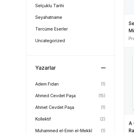
Selçuklu Tarihi
Seyahatname
Se
Tercüme Eserler
Mü
Pro
Uncategorized
Yazarlar
Adem Fidan
(1)
Ahmed Cevdet Paşa
(15)
Ahmet Cevdet Paşa
(1)
Kollektif
(2)
A 
Ra
Muhammed el-Emin el-Mekkî
(1)