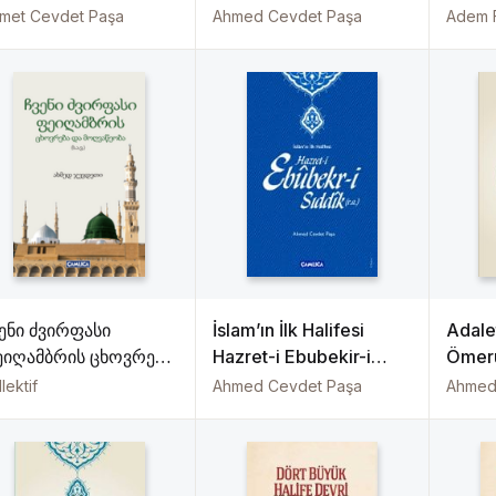
endimiz’in Muhtasar
(Aleyhimüsselam)
(Müba
met Cevdet Paşa
Ahmed Cevdet Paşa
Adem 
yatı – İngilizce)
Ziyare
ენი ძვირფასი
İslam’ın İlk Halifesi
Adale
ეიღამბრის ცხოვრება
Hazret-i Ebubekir-i
Ömeru’
 მოღვაწეობა (ს.ა.ვ.)
Sıddık (r.a.)
lektif
Ahmed Cevdet Paşa
Ahmed
 PEYGAMBER
ENDİMİZ’İN
UHTASAR HAYATI
ürcüce)