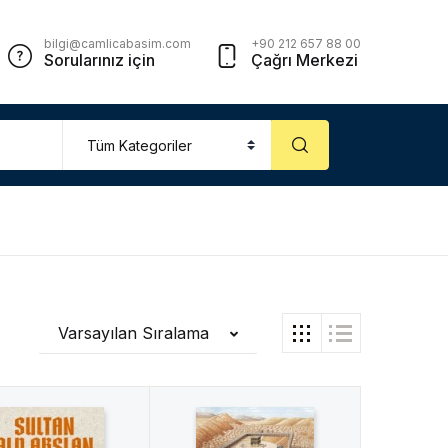
bilgi@camlicabasim.com
+90 212 657 88 00
Sorularınız için
Çağrı Merkezi
Varsayılan Sıralama