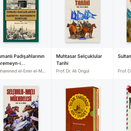
manlı Padişahlarının
Muhtasar Selçuklular
Sulta
remeyn-i
Tarihi
uhteremeyn
Muhammed el-Emin el-Mekkî
Prof. Dr. Ali Öngül
Prof. D
zmetleri