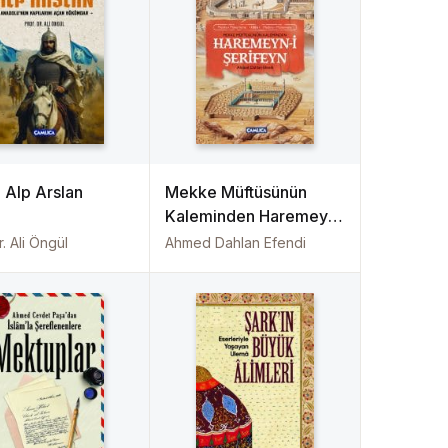
n Alp Arslan
Mekke Müftüsünün
Kaleminden Haremeyn-
i Şerifeyn
r. Ali Öngül
Ahmed Dahlan Efendi