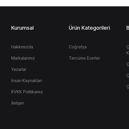
Kurumsal
Ürün Kategorileri
B
Hakkımızda
Coğrafya
Ç
K
Markalarımız
Tercüme Eserler
Ç
Yazarlar
Ç
İnsan Kaynakları
Ç
KVKK Politikamız
İletişim