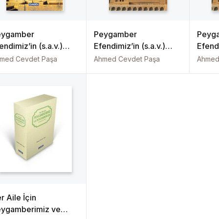
eygamber
Peygamber
Peyg
endimiz’in (s.a.v.)
Efendimiz’in (s.a.v.)
Efendi
yatı (Ciltli)
Muhtasar Hayatı
Muhtas
med Cevdet Paşa
Ahmed Cevdet Paşa
Ahmed
r Aile İçin
ygamberimiz ve