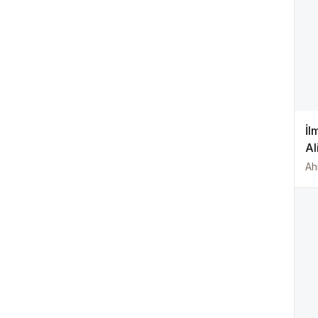
İl
Al
Ah