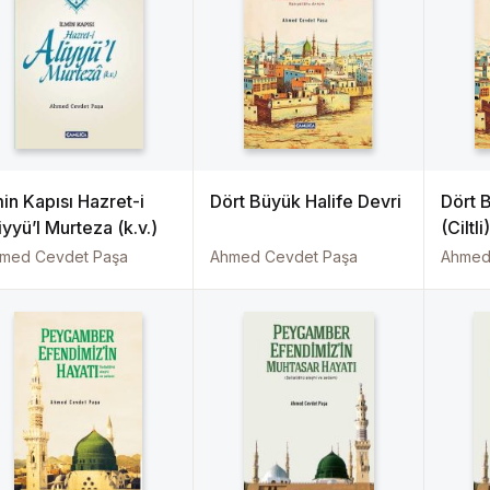
min Kapısı Hazret-i
Dört Büyük Halife Devri
Dört 
iyyü’l Murteza (k.v.)
(Ciltli)
med Cevdet Paşa
Ahmed Cevdet Paşa
Ahmed