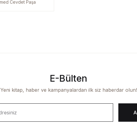
ygamberler (4
med Cevdet Paşa
taplık Set)
E-Bülten
Yeni kitap, haber ve kampanyalardan ilk siz haberdar olun!
A