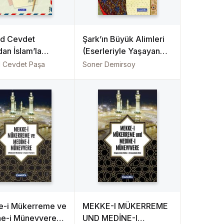
d Cevdet
Şark’ın Büyük Alimleri
dan İslam’la
(Eserleriyle Yaşayan
lenenlere
Ulemâ)
 Cevdet Paşa
Soner Demirsoy
plar
-i Mükerreme ve
MEKKE-I MÜKERREME
e-i Münevvere
UND MEDİNE-I