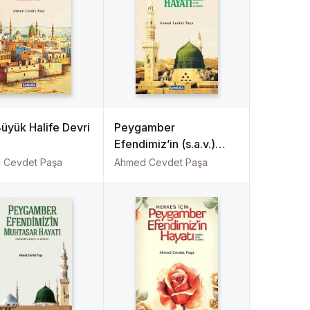
Büyük Halife Devri
Peygamber
Efendimiz’in (s.a.v.)
Hayatı
 Cevdet Paşa
Ahmed Cevdet Paşa