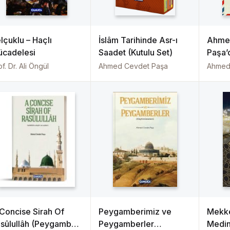
lçuklu – Haçlı
İslâm Tarihinde Asr-ı
Ahme
cadelesi
Saadet (Kutulu Set)
Paşa’
Şeref
f. Dr. Ali Öngül
Ahmed Cevdet Paşa
Ahmed
Mektu
Concise Sirah Of
Peygamberimiz ve
Mekke
sûlullâh (Peygamber
Peygamberler
Medin