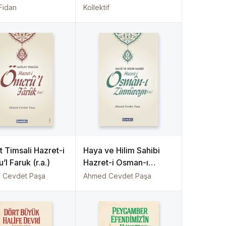
rek Mekanlar –
MÜNEWWERE –
Fidan
Kollektif
t Yerleri)
MEKKE-İ MÜKERREME
VE MEDİNE-İ
MÜNEVVERE
(Almanca)
t Timsali Hazret-i
Haya ve Hilim Sahibi
l Faruk (r.a.)
Hazret-i Osman-ı
Zinnureyn (r.a.)
 Cevdet Paşa
Ahmed Cevdet Paşa