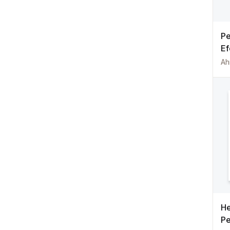
P
Ef
Ha
Ah
He
Pe