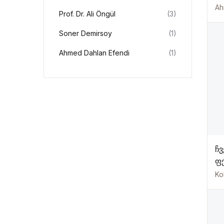
Ef
Ah
Prof. Dr. Ali Öngül
(3)
Ha
Soner Demirsoy
(1)
Ahmed Dahlan Efendi
(1)
ჩვ
ფ
და
Kol
–
EF
M
(G