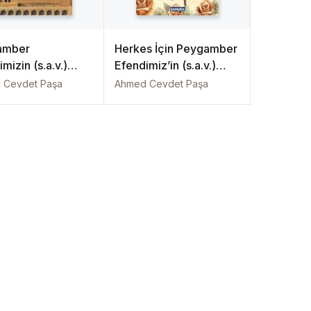
amber
Herkes İçin Peygamber
mizin (s.a.v.)
Efendimiz’in (s.a.v.)
ar Hayatı (Ciltli)
Hayatı
 Cevdet Paşa
Ahmed Cevdet Paşa