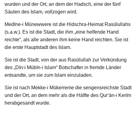
wurden und der Ort, an dem der Hadsch, eine der fünf
Säulen des Islam, vollzogen wird.
Medīne-i Münewwere ist die Hidschra-Heimat Rasūlullahs
(s.a.w.). Es ist die Stadt, die ihm „eine helfende Hand
reichte“, als alle anderen ihm keine Hand reichten. Sie ist
die erste Hauptstadt des Islam.
Sie ist die Stadt, von der aus Rasūlullah zur Verkündung
des „Dīn‑i Mübīn‑i Islam“ Botschafter in fremde
Länder
entsandte, um sie zum Islam einzuladen.
Sie ist nach
Mekke-i Mükerreme die sengensreichste Stadt
und der Ort, an
dem mehr als die Hälfte des Qur‘ān-i Kerīm
herabgesandt wurde.