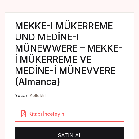
Yedikıta Dergisi
İnsan ve Hayat Dergisi
MEKKE-I MÜKERREME
Çamlıca Çocuk Dergisi
UND MEDİNE-I
MÜNEWWERE – MEKKE-
Çamlıca Kids Magazine
İ MÜKERREME VE
MEDİNE-İ MÜNEVVERE
(Almanca)
Yazar
Kollektif
Kitabı İnceleyin
SATIN AL