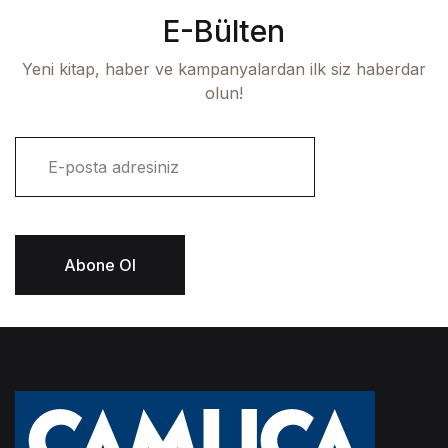
E-Bülten
Yeni kitap, haber ve kampanyalardan ilk siz haberdar
olun!
E
-
p
o
s
t
Abone Ol
a
*