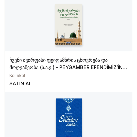
ჩვენი ძვირფასი ფეიღამბრის ცხოვრება და
მოღვაწეობა (ს.ა.ვ.) – PEYGAMBER EFENDİMİZ’İN
MUHTASAR HAYATI (Gürcüce)
Kollektif
SATIN AL