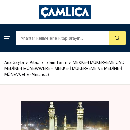
KATEGORİLER
Account
Close
Username or email *
Araştırma – İnceleme
Kategoriler
Biyografi
Ana Sayfa
Kitap
İslam Tarihi
MEKKE-I MÜKERREME UND
Password *
Çizgi Roman
MEDİNE-I MÜNEWWERE – MEKKE-İ MÜKERREME VE MEDİNE-İ
MÜNEVVERE (Almanca)
Gezi – Rehber
Forgot Password?
Remember me
Hatıra – Mektup
Coğrafya
Sign In
İslam Tarihi