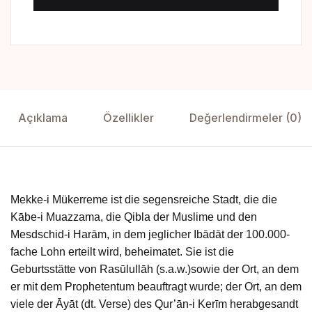
Açıklama
Özellikler
Değerlendirmeler (0)
Mekke-i Mükerreme ist die segensreiche Stadt, die die
Kābe-i Muazzama, die Qibla der Muslime und den
Mesdschid-i Harām, in dem jeglicher Ibādāt der 100.000-
fache Lohn erteilt wird, beheimatet. Sie ist die
Geburtsstätte von Rasūlullāh (s.a.w.)sowie der Ort, an dem
er mit dem Prophetentum beauftragt wurde; der Ort, an dem
viele der Āyāt (dt. Verse) des Qur’ān-i Kerīm herabgesandt