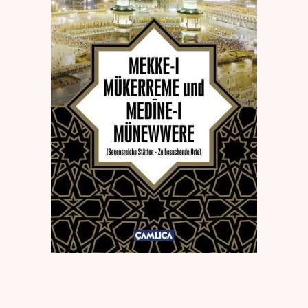
Create Account
Kaynak Eserler
Osmanlı Tarihi
Proje – Araştırma
Selçuklu Tarihi
Seyahatname
Tercüme Eserler
Süreli Yayınlar
Fazilet Takvimi