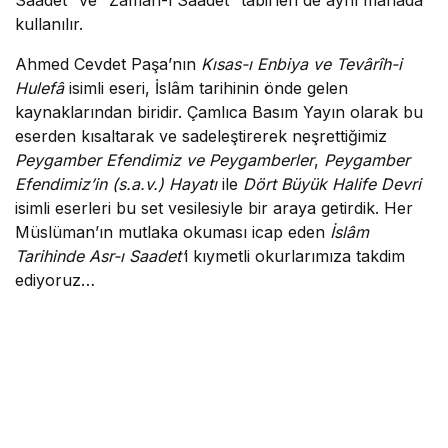
Saadet” ve “Zaman-ı Saadet” tabirleri de aynı manada
kullanılır.
Ahmed Cevdet Paşa’nın
Kısas-ı Enbiya ve Tevârîh-i
Hulefâ
isimli eseri, İslâm tarihinin önde gelen
kaynaklarından biridir. Çamlıca Basım Yayın olarak bu
eserden kısaltarak ve sadeleştirerek neşrettiğimiz
Peygamber Efendimiz ve Peygamberler
,
Peygamber
Efendimiz’in (s.a.v.) Hayatı
ile
Dört Büyük Halife Devri
isimli eserleri bu set vesilesiyle bir araya getirdik. Her
Müslüman’ın mutlaka okuması icap eden
İslâm
Tarihinde Asr-ı Saadet’
i kıymetli okurlarımıza takdim
ediyoruz…