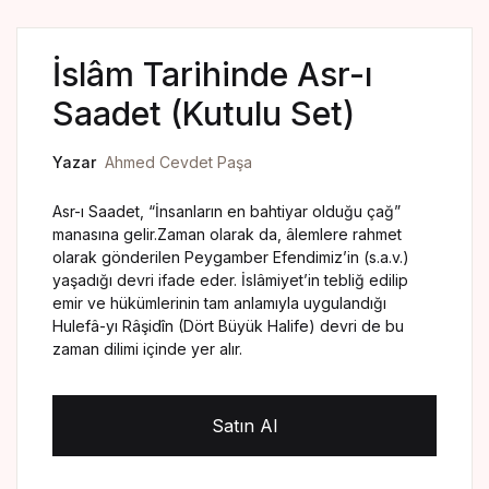
Yedikıta Dergisi
İnsan ve Hayat Dergisi
İslâm Tarihinde Asr-ı
Saadet (Kutulu Set)
Çamlıca Çocuk Dergisi
Yazar
Ahmed Cevdet Paşa
Çamlıca Kids Magazine
Asr-ı Saadet, “İnsanların en bahtiyar olduğu çağ”
manasına gelir.Zaman olarak da, âlemlere rahmet
olarak gönderilen Peygamber Efendimiz’in (s.a.v.)
yaşadığı devri ifade eder. İslâmiyet’in tebliğ edilip
emir ve hükümlerinin tam anlamıyla uygulandığı
Hulefâ-yı Râşidîn (Dört Büyük Halife) devri de bu
zaman dilimi içinde yer alır.
Satın Al