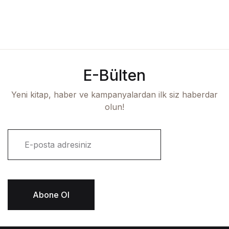
E-Bülten
Yeni kitap, haber ve kampanyalardan ilk siz haberdar
olun!
E
-
p
o
s
t
Abone Ol
a
*