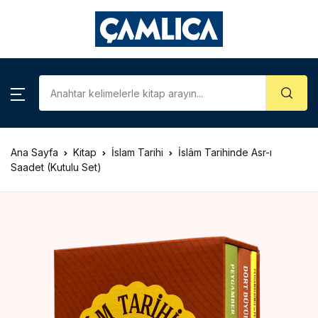
KATEGORİLER
Account
Close
Username or email *
Araştırma – İnceleme
Kategoriler
Biyografi
Ana Sayfa
Kitap
İslam Tarihi
İslâm Tarihinde Asr-ı
Password *
Çizgi Roman
Saadet (Kutulu Set)
Gezi – Rehber
Forgot Password?
Remember me
Hatıra – Mektup
Coğrafya
Sign In
İslam Tarihi