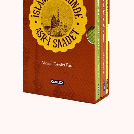
Create Account
Kaynak Eserler
Osmanlı Tarihi
Proje – Araştırma
Selçuklu Tarihi
Seyahatname
Tercüme Eserler
Süreli Yayınlar
Fazilet Takvimi