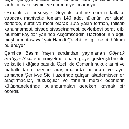
tarihli olması, kıymet ve ehemmiyetini artırıyor.
Osmanlı ve hususiyle Göynük tarihine önemli katkılar
yapacak mahiyette toplam 140 adet hükmün yer aldığı
defterde, suret ve meal olarak 10’a yakın ferman, ihtisab
kanunnamesi, piyade siyasetnamesi, beylerbeyi beratı gibi
muhtelif kayıtlar yanında Akşemseddin Hazretleri’nin oğlu
meşhur mutasavvıf şair Hamdi Çelebi ile ilgili de bir hüküm
bulunuyor.
Çamlıca Basım Yayın tarafından yayınlanan
Göynük
Şer’iyye Sicili
ehemmiyetine binaen gayet gösterişli bir cild
ve kaliteli kâğıda basıldı. Özellikle Osmanlı hukuk tarihi ve
mahalli tarih üzerine araştırmalarda bulunan ve aynı
zamanda Şer’iyye Sicili üzerinde çalışan akademisyenler,
araştırmacılar, hukukçular ve tarihini merak edenlerin
kütüphanelerinde bulundurmaları gereken kaynak bir
eserdir.