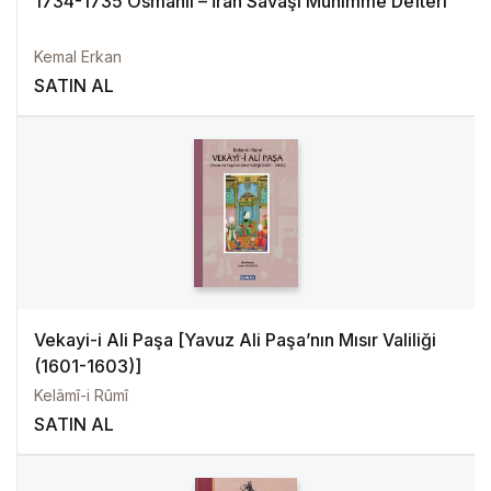
1734-1735 Osmanlı – İran Savaşı Mühimme Defteri
Kemal Erkan
SATIN AL
Vekayi-i Ali Paşa [Yavuz Ali Paşa’nın Mısır Valiliği
(1601-1603)]
Kelâmî-i Rûmî
SATIN AL