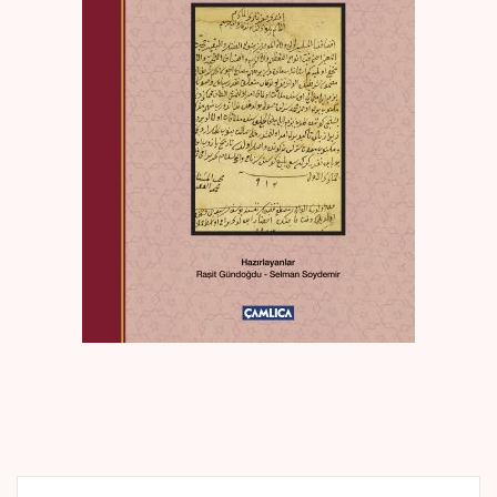
Create Account
Kaynak Eserler
Osmanlı Tarihi
Proje – Araştırma
Selçuklu Tarihi
Seyahatname
Tercüme Eserler
Süreli Yayınlar
Fazilet Takvimi