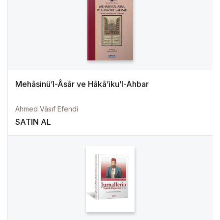
Mehâsinü’l-Âsâr ve Hâkâ’iku’l-Ahbar
Ahmed Vâsıf Efendi
SATIN AL