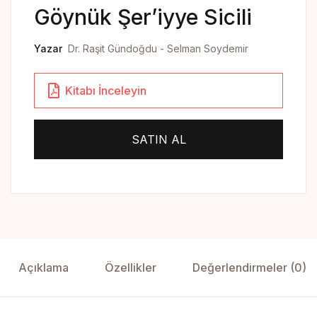
Yedikıta Dergisi
Göynük Şer’iyye Sicili
İnsan ve Hayat Dergisi
Yazar
Dr. Raşit Gündoğdu - Selman Soydemir
Çamlıca Çocuk Dergisi
Kitabı İnceleyin
Çamlıca Kids Magazine
SATIN AL
Açıklama
Özellikler
Değerlendirmeler (0)