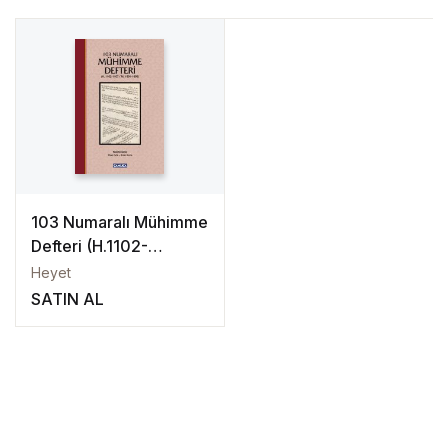
103 Numaralı Mühimme
Defteri (H.1102-
1107/M.1691-1695)
Heyet
SATIN AL