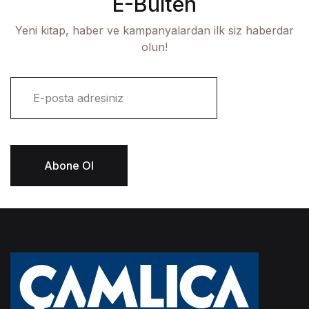
E-Bülten
Yeni kitap, haber ve kampanyalardan ilk siz haberdar
olun!
E
-
p
o
s
t
Abone Ol
a
*