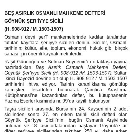
BEŞ ASIRLIK OSMANLI MAHKEME DEFTERİ
GÖYNÜK ŞER’İYYE SİCİLİ
(H. 908-912 / M. 1503-1507)
Osmanlı devri şer‘î mahkemelerinde kadılar tarafından
tutulan kayıtlara şer‘iyye sicilleri denilir. Siciller, Osmanlı
tarihinin; kültür, aile, toplum, ekonomi, hukuk gibi birçok
sahası için önemli kaynak metinlerdir.
Raşit Gündoğdu ve Selman Soydemir’in ortaklaşa yayına
hazırladıkları
Beş Asırlık Osmanlı Mahkeme Defteri,
Göynük Şer’iyye Sicili (H. 908-912 /M. 1503-1507),
Sultan
İkinci Bayezid devrine ait olup H. 908-912 / M. 1503-1507
tarihlerini ihtiva ediyor. Tarihin karanlıklarına gömülüp
kalmışken tesadüfen bulunarak Çamlıca Araştırma
Kütüphanesi’ne kazandırılan defter, bu kütüphanenin
Yazma Eserler kısmında nr. 99’da kayıtlı bulunuyor.
Taşra sicilleri arasında Bursa’nın 24, Kayseri’nin 2 adet
sicilinden sonra 27. en erken tarihli sicil defteri olan
Göynük Şer‘iyye Sicili’nin, bugün Osmanlı Arşivi’nde
bulunan ve 18. asır ortalarından başlayan Göynük’e ait
diğer şer‘iyye sicillerinden takriben 250 yıl daha erken