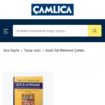
KATEGORİLER
Account
Close
Username or email *
Araştırma – İnceleme
Kategoriler
Biyografi
Ana Sayfa
Yazar ürün
Asafi Dal Mehmed Çelebi
Password *
Çizgi Roman
Gezi – Rehber
Forgot Password?
Remember me
Hatıra – Mektup
Coğrafya
Sign In
İslam Tarihi