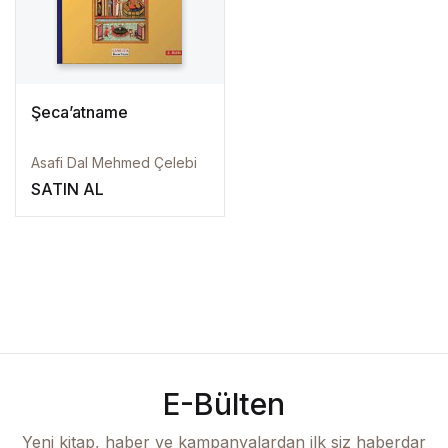
Create Account
Kaynak Eserler
Osmanlı Tarihi
Şeca’atname
Proje – Araştırma
Asafi Dal Mehmed Çelebi
SATIN AL
Selçuklu Tarihi
Seyahatname
Tercüme Eserler
Süreli Yayınlar
E-Bülten
Fazilet Takvimi
Yeni kitap, haber ve kampanyalardan ilk siz haberdar