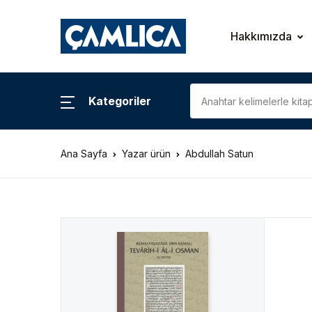
KATEGORİLER
Hakkımızda
Araştırma – İnceleme
Kategoriler
Biyografi
Ana Sayfa
Yazar ürün
Abdullah Satun
Çizgi Roman
Gezi – Rehber
Hatıra – Mektup
Coğrafya
İslam Tarihi