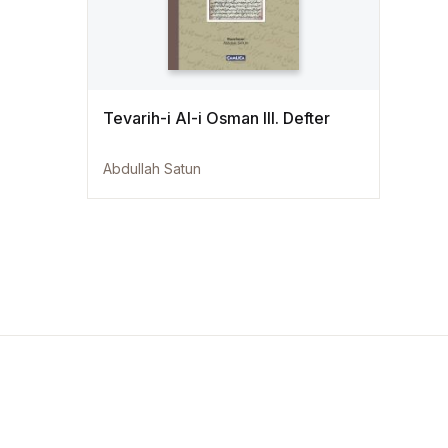
Kaynak Eserler
Osmanlı Tarihi
Tevarih-i Al-i Osman III. Defter
Proje – Araştırma
Abdullah Satun
Selçuklu Tarihi
Seyahatname
Tercüme Eserler
Süreli Yayınlar
Fazilet Takvimi