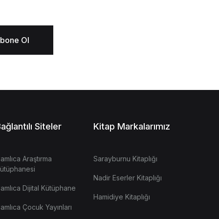
bone Ol
ağlantılı Siteler
Kitap Markalarımız
amlıca Araştırma
Sarayburnu Kitaplığı
ütüphanesi
Nadir Eserler Kitaplığı
amlıca Dijital Kütüphane
Hamidiye Kitaplığı
amlıca Çocuk Yayınları