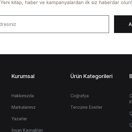
Yeni kitap, haber ve kampanyalardan ilk siz haberdar olun!
A
Kurumsal
Ürün Kategorileri
B
Hakkımızda
Coğrafya
Ç
K
Markalarımız
Tercüme Eserler
Ç
Yazarlar
Ç
İnsan Kaynakları