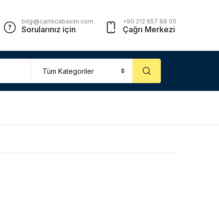
Account
Close
bilgi@camlicabasim.com
+90 212 657 88 00
Sorularınız için
Çağrı Merkezi
sername or email *
assword *
Forgot Password?
Remember me
Sign In