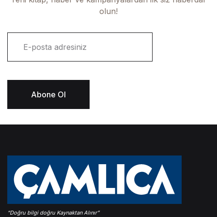
olun!
E
-
p
o
s
t
Abone Ol
a
*