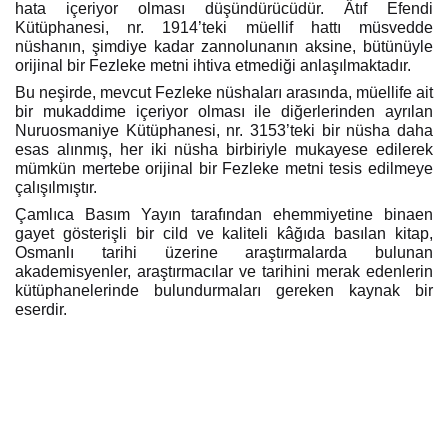
hata içeriyor olması düşündürücüdür. Âtıf Efendi
Kütüphanesi, nr. 1914’teki müellif hattı müsvedde
nüshanın, şimdiye kadar zannolunanın aksine, bütünüyle
orijinal bir Fezleke metni ihtiva etmediği anlaşılmaktadır.
Bu neşirde, mevcut Fezleke nüshaları arasında, müellife ait
bir mukaddime içeriyor olması ile diğerlerinden ayrılan
Nuruosmaniye Kütüphanesi, nr. 3153’teki bir nüsha daha
esas alınmış, her iki nüsha birbiriyle mukayese edilerek
mümkün mertebe orijinal bir Fezleke metni tesis edilmeye
çalışılmıştır.
Çamlıca Basım Yayın tarafından
ehemmiyetine binaen
gayet gösterişli bir cild ve kaliteli kâğıda basılan kitap,
Osmanlı tarihi üzerine araştırmalarda bulunan
akademisyenler, araştırmacılar ve tarihini merak edenlerin
kütüphanelerinde bulundurmaları gereken kaynak bir
eserdir.