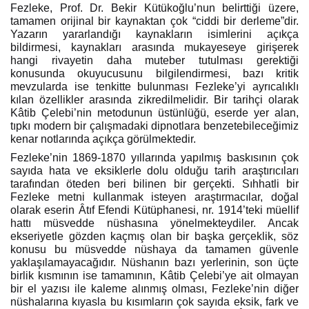
Fezleke, Prof. Dr. Bekir Kütükoğlu’nun belirttiği üzere,
tamamen orijinal bir kaynaktan çok “ciddi bir derleme”dir.
Yazarın yararlandığı kaynakların isimlerini açıkça
bildirmesi, kaynakları arasında mukayeseye girişerek
hangi rivayetin daha muteber tutulması gerektiği
konusunda okuyucusunu bilgilendirmesi, bazı kritik
mevzularda ise tenkitte bulunması Fezleke’yi ayrıcalıklı
kılan özellikler arasında zikredilmelidir. Bir tarihçi olarak
Kâtib Çelebi’nin metodunun üstünlüğü, eserde yer alan,
tıpkı modern bir çalışmadaki dipnotlara benzetebileceğimiz
kenar notlarında açıkça görülmektedir.
Fezleke’nin 1869-1870 yıllarında yapılmış baskısının çok
sayıda hata ve eksiklerle dolu olduğu tarih araştırıcıları
tarafından öteden beri bilinen bir gerçekti. Sıhhatli bir
Fezleke metni kullanmak isteyen araştırmacılar, doğal
olarak eserin Âtıf Efendi Kütüphanesi, nr. 1914’teki müellif
hattı müsvedde nüshasına yönelmekteydiler. Ancak
ekseriyetle gözden kaçmış olan bir başka gerçeklik, söz
konusu bu müsvedde nüshaya da tamamen güvenle
yaklaşılamayacağıdır. Nüshanın bazı yerlerinin, son üçte
birlik kısmının ise tamamının, Kâtib Çelebi’ye ait olmayan
bir el yazısı ile kaleme alınmış olması, Fezleke’nin diğer
nüshalarına kıyasla bu kısımların çok sayıda eksik, fark ve