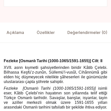
Açıklama
Özellikler
Değerlendirmeler (0)
Fezleke [Osmanlı Tarihi (1000-1065/1591-1655)] Cilt: II
XVII. asrın kıymetli şahsiyetlerinden biridir Kâtib Çelebi.
Bilhassa Keşfü’z-zunûn, Süllemü’l-vusûl, Cihânnümâ gibi
elden hiç düşmeyecek nitelikte şâheserleri ile günümüzde
uluslararası çapta şöhrete sahiptir.
Fezleke
[Osmanlı Tarihi (1000-1065/1591-1655)]
isimli
eser, Kâtib Çelebi’nin hayatının son yıllarında telif ettiği
Türkçe Osmanlı tarihidir. Savaşlar, barışlar, isyanlar, tayin
ve aziller merkezli olmak üzere 1591-1655 yılları
arasındaki Osmanlı tarihini tafsilatlı bir şekilde ihtiva ediyor.