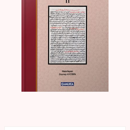
Create Account
Kaynak Eserler
Osmanlı Tarihi
Proje – Araştırma
Selçuklu Tarihi
Seyahatname
Tercüme Eserler
Süreli Yayınlar
Fazilet Takvimi