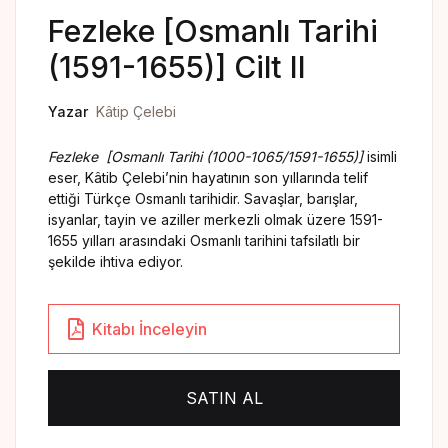
Yedikıta Dergisi
Fezleke [Osmanlı Tarihi
İnsan ve Hayat Dergisi
(1591-1655)] Cilt II
Çamlıca Çocuk Dergisi
Yazar
Kâtip Çelebi
Fezleke [Osmanlı Tarihi (1000-1065/1591-1655)]
isimli
Çamlıca Kids Magazine
eser, Kâtib Çelebi’nin hayatının son yıllarında telif
ettiği Türkçe Osmanlı tarihidir. Savaşlar, barışlar,
isyanlar, tayin ve aziller merkezli olmak üzere 1591-
1655 yılları arasındaki Osmanlı tarihini tafsilatlı bir
şekilde ihtiva ediyor.
Kitabı İnceleyin
SATIN AL