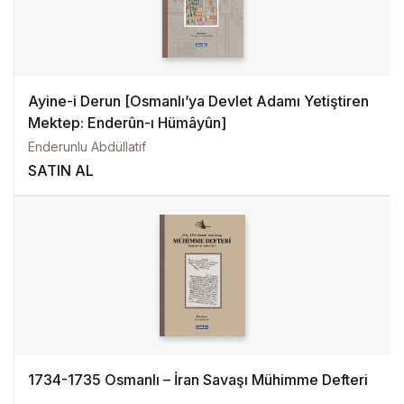
Ayine-i Derun [Osmanlı’ya Devlet Adamı Yetiştiren
Mektep: Enderûn-ı Hümâyûn]
Enderunlu Abdüllatif
SATIN AL
1734-1735 Osmanlı – İran Savaşı Mühimme Defteri