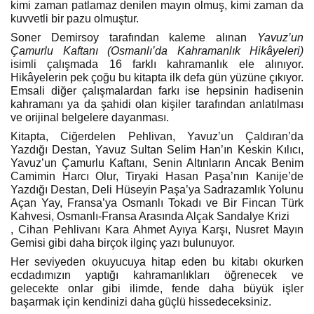
kimi zaman patlamaz denilen mayın olmuş, kimi zaman da
kuvvetli bir pazu olmuştur.
Soner Demirsoy tarafından kaleme alınan
Yavuz’un
Çamurlu Kaftanı
(Osmanlı’da Kahramanlık Hikâyeleri)
isimli çalışmada 16 farklı kahramanlık ele alınıyor.
Hikâyelerin pek çoğu bu kitapta ilk defa gün yüzüne çıkıyor.
Emsali diğer çalışmalardan farkı ise hepsinin hadisenin
kahramanı ya da şahidi olan kişiler tarafından anlatılması
ve orijinal belgelere dayanması.
Kitapta, Ciğerdelen Pehlivan, Yavuz’un Çaldıran’da
Yazdığı Destan, Yavuz Sultan Selim Han’ın Keskin Kılıcı,
Yavuz’un Çamurlu Kaftanı, Senin Altınların Ancak Benim
Camimin Harcı Olur, Tiryaki Hasan Paşa’nın Kanije’de
Yazdığı Destan, Deli Hüseyin Paşa’ya Sadrazamlık Yolunu
Açan Yay, Fransa’ya Osmanlı Tokadı ve Bir Fincan Türk
Kahvesi, Osmanlı-Fransa Arasında Alçak Sandalye Krizi
, Cihan Pehlivanı Kara Ahmet Ayıya Karşı, Nusret Mayın
Gemisi gibi daha birçok ilginç yazı bulunuyor.
Her seviyeden okuyucuya hitap eden bu kitabı okurken
ecdadımızın yaptığı kahramanlıkları öğrenecek ve
gelecekte onlar gibi ilimde, fende daha büyük işler
başarmak için kendinizi daha güçlü hissedeceksiniz.