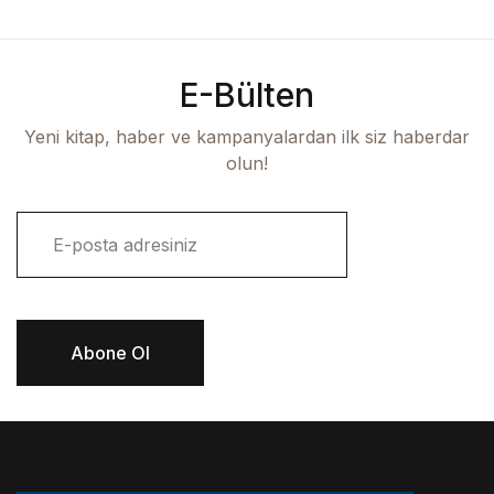
E-Bülten
Yeni kitap, haber ve kampanyalardan ilk siz haberdar
olun!
E
-
p
o
s
t
Abone Ol
a
*