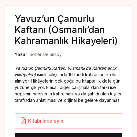
Yedikıta Dergisi
Yavuz’un Çamurlu
İnsan ve Hayat Dergisi
Kaftanı (Osmanlı’dan
Çamlıca Çocuk Dergisi
Kahramanlık Hikayeleri)
Çamlıca Kids Magazine
Yazar
Soner Demirsoy
Yavuz’un Çamurlu Kaftanı
(Osmanlı’da Kahramanlık
Hikâyeleri)
isimli çalışmada 16 farklı kahramanlık ele
alınıyor. Hikâyelerin pek çoğu bu kitapta ilk defa gün
yüzüne çıkıyor. Emsali diğer çalışmalardan farkı ise
hepsinin hadisenin kahramanı ya da şahidi olan kişiler
tarafından anlatılması ve orijinal belgelere dayanması.
Kitabı İnceleyin