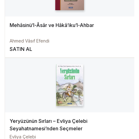
Mehâsinü’l-Âsâr ve Hâkâ’iku’l-Ahbar
Ahmed Vâsıf Efendi
SATIN AL
Yeryüzünün Sırları – Evliya Çelebi
Seyahatnamesi’nden Seçmeler
Evliya Çelebi