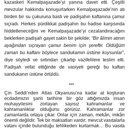
kazaskeri Kemalpaşazade’yi yanına davet etti. Çeşitli
mevzular hakkında konuşurlarken Kemalpaşazade’nin atı
birden bir su çukuruna bastı ve padişahın kaftanına çamur
sıçradı. Herkes pürdikkat padişahın bu hadise karşısında
hiddetleneceğini ve Kemalpaşazade’yi cezalandıracağını
beklerken padişah gayet sakin bir şekilde;
“Bir âlimin atının
ayağından sıçrayan çamur benim için şereftir. Öldüğüm
zaman bu kaftanı böylece sandukamın üstüne koysunlar”
,
diye söyledi ve sırtından çıkartıp vazifelilere teslim etti.
Padişah vefat ettiğinde de vasiyeti gereği bu kaftan
sandukanın üstüne örtüldü.
***
Çin Seddi’nden Atlas Okyanusu’na kadar at koşturan
ecdadımızın şanlı tarihine bir göz attığımızda insan
muhayyilesini zorlayan sayısız kahramanlar ve
kahramanlıklar olduğunu görürüz. Kahramanlar zor
zamanlarda ortaya çıkar. Onlar için zaman, mekân, imkân
önemli değildir. Tek bir maksatları vardır; mevcut vasıtalarla
vatanı içinde bulunduğu tehlikeden kurtarmak… Bu vasıta