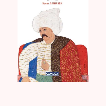
Create Account
Kaynak Eserler
Osmanlı Tarihi
Proje – Araştırma
Selçuklu Tarihi
Seyahatname
Tercüme Eserler
Süreli Yayınlar
Fazilet Takvimi