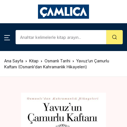
KATEGORİLER
Account
Close
Username or email *
Araştırma – İnceleme
Kategoriler
Biyografi
Ana Sayfa
Kitap
Osmanlı Tarihi
Yavuz’un Çamurlu
Password *
Çizgi Roman
Kaftanı (Osmanlı’dan Kahramanlık Hikayeleri)
Gezi – Rehber
Forgot Password?
Remember me
Hatıra – Mektup
Coğrafya
Sign In
İslam Tarihi