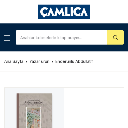
KATEGORİLER
Account
Close
Username or email *
Araştırma – İnceleme
Kategoriler
Biyografi
Ana Sayfa
Yazar ürün
Enderunlu Abdüllatif
Password *
Çizgi Roman
Gezi – Rehber
Forgot Password?
Remember me
Hatıra – Mektup
Coğrafya
Sign In
İslam Tarihi