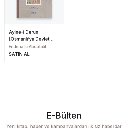
Create Account
Kaynak Eserler
Osmanlı Tarihi
Ayine-i Derun
[Osmanlı’ya Devlet
Proje – Araştırma
Adamı Yetiştiren
Enderunlu Abdüllatif
Mektep: Enderûn-ı
SATIN AL
Selçuklu Tarihi
Hümâyûn]
Seyahatname
Tercüme Eserler
Süreli Yayınlar
E-Bülten
Fazilet Takvimi
Yeni kitap, haber ve kampanyalardan ilk siz haberdar