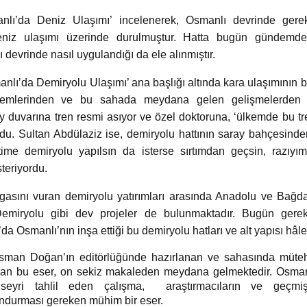
nlı’da Deniz Ulaşımı’ incelenerek, Osmanlı devrinde gere
deniz ulaşımı üzerinde durulmuştur. Hatta bugün gündemd
 devrinde nasıl uygulandığı da ele alınmıştır.
lı’da Demiryolu Ulaşımı’ ana başlığı altında kara ulaşımının 
stemlerinden ve bu sahada meydana gelen gelişmelerden sö
 duvarına tren resmi asıyor ve özel doktoruna, ‘ülkemde bu t
du. Sultan Abdülaziz ise, demiryolu hattının saray bahçesin
ime demiryolu yapılsın da isterse sırtımdan geçsin, razıyım
teriyordu.
asını vuran demiryolu yatırımları arasında Anadolu ve Bağda
Demiryolu gibi dev projeler de bulunmaktadır. Bugün ger
a Osmanlı’nın inşa ettiği bu demiryolu hatları ve alt yapısı hâle
sman Doğan’ın editörlüğünde hazırlanan ve sahasında müte
nan bu eser, on sekiz makaleden meydana gelmektedir. Osmanlı
seyri tahlil eden çalışma,
araştırmacıların ve geçmi
ndurması gereken mühim bir eser.