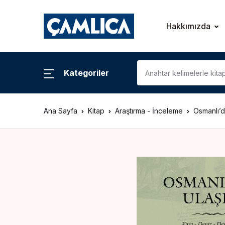
KATEGORİLER
Hakkımızda
Araştırma – İnceleme
Kategoriler
Biyografi
Ana Sayfa
Kitap
Araştırma - İnceleme
Osmanlı’d
Çizgi Roman
Gezi – Rehber
Hatıra – Mektup
Coğrafya
İslam Tarihi