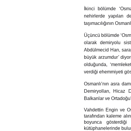
İkinci bölümde ‘Osma
nehirlerde yapılan 
taşımacılığının Osmanlı
Üçüncü bölümde ‘Osman
olarak demiryolu si
Abdülmecid Han, saray
büyük arzumdur’ diyor
olduğunda, ‘memleket
verdiği ehemmiyeti gös
Osmanlı’nın asra damg
Demiryolları, Hicaz 
Balkanlar ve Ortadoğu’d
Vahdettin Engin ve O
tarafından kaleme alı
boyunca gösterdiği 
kütüphanelerinde bulu