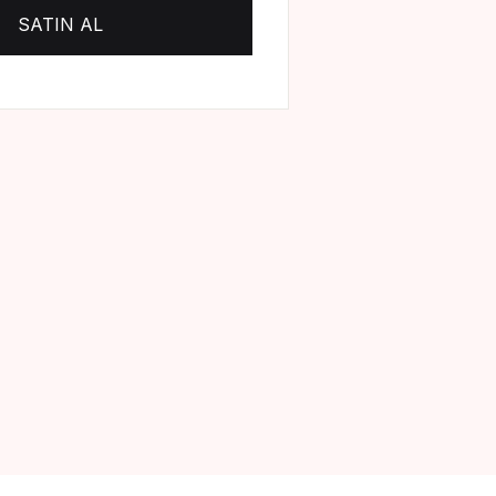
SATIN AL
Create Account