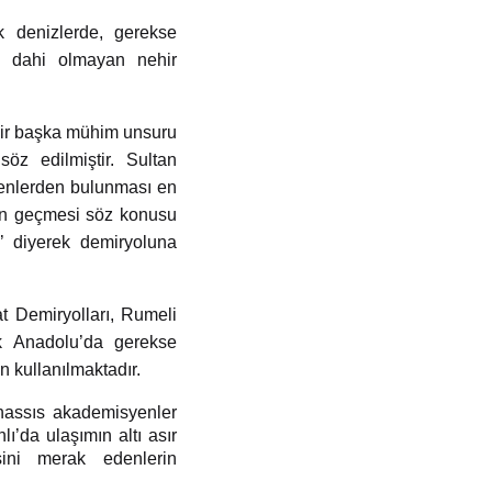
k denizlerde, gerekse
e dahi olmayan nehir
bir başka mühim unsuru
z edilmiştir. Sultan
renlerden bulunması en
den geçmesi söz konusu
’ diyerek demiryoluna
t Demiryolları, Rumeli
ek Anadolu’da gerekse
n kullanılmaktadır.
hassıs akademisyenler
’da ulaşımın altı asır
şini merak edenlerin