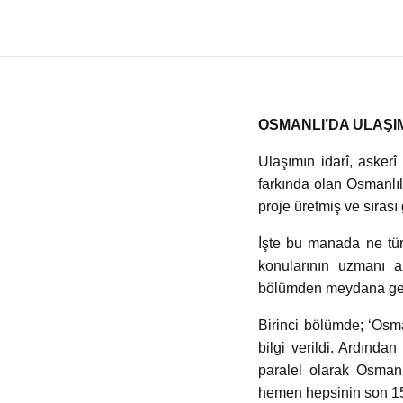
Yedikıta Dergisi
İnsan ve Hayat Dergisi
Çamlıca Çocuk Dergisi
OSMANLI’DA ULAŞIM
Çamlıca Kids Magazine
Ulaşımın idarî, asker
farkında olan Osmanlı
proje üretmiş ve sırası
İşte bu manada ne tür
konularının uzmanı ak
bölümden meydana g
Birinci bölümde; ‘Osma
bilgi verildi. Ardınd
paralel olarak Osmanl
hemen hepsinin son 150 