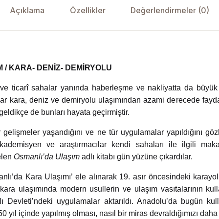
Açıklama
Özellikler
Değerlendirmeler (0)
 / KARA- DENİZ- DEMİRYOLU
î ve ticarî sahalar yanında haberleşme ve nakliyatta da büyük
lar kara, deniz ve demiryolu ulaşımından azami derecede fayda
 geldikçe de bunları hayata geçirmiştir.
 gelişmeler yaşandığını ve ne tür uygulamalar yapıldığını göz
ademisyen ve araştırmacılar kendi sahaları ile ilgili maka
elen
Osmanlı’da Ulaşım
adlı kitabı gün yüzüne çıkardılar.
nlı’da Kara Ulaşımı’ ele alınarak 19. asır öncesindeki karayol
an kara ulaşımında modern usullerin ve ulaşım vasıtalarının ku
ı Devleti’ndeki uygulamalar aktarıldı. Anadolu’da bugün kul
yıl içinde yapılmış olması, nasıl bir miras devraldığımızı daha 