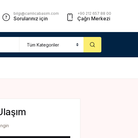
Account
Close
bilgi@camlicabasim.com
+90 212 657 88 00
Sorularınız için
Çağrı Merkezi
sername or email *
assword *
Forgot Password?
Remember me
Ulaşım
Engin
Sign In