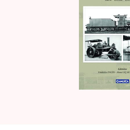
Kaynak Eserler
Osmanlı Tarihi
Proje – Araştırma
Selçuklu Tarihi
Seyahatname
Tercüme Eserler
Süreli Yayınlar
Fazilet Takvimi