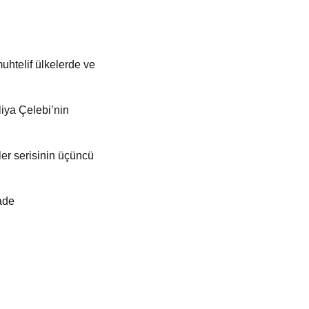
muhtelif ülkelerde
ve
liya Çelebi’nin
er serisinin üçüncü
ade