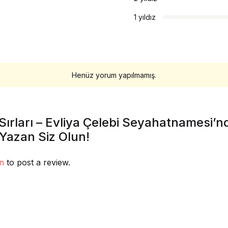
1 yıldız
Henüz yorum yapılmamış.
ırları – Evliya Çelebi Seyahatnamesi’
 Yazan Siz Olun!
in
to post a review.