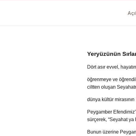
Yedikıta Dergisi
Açı
İnsan ve Hayat Dergisi
Çamlıca Çocuk Dergisi
Çamlıca Kids Magazine
Yeryüzünün Sırla
Dört asır evvel, hayatı
öğrenmeye ve öğrendik
ciltten oluşan Seyahat
dünya kültür mirasının 
Peygamber Efendimiz’i 
sürçerek, “Seyahat ya R
Bunun üzerine Peygambe