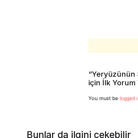
“Yeryüzünün S
için İlk Yorum
You must be
logged 
Bunlar da ilgini çekebilir