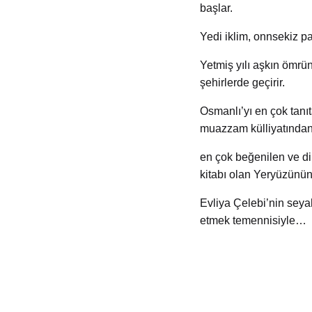
başlar.
Y
edi iklim, onn
sekiz pa
Yetmiş yılı aşkın ömrün
şehirlerde geçirir.
Osmanlı’yı en çok tanıt
muazzam külliyatından
en
çok beğenilen ve d
kitabı olan Yeryüzünü
Evliya Çelebi’nin seyah
etmek
temennisiyle…