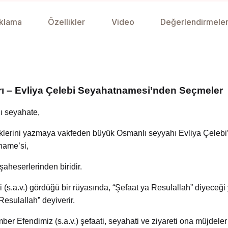
klama
Özellikler
Video
Değerlendirmeler
rı – Evliya Çelebi Seyahatnamesi’nden Seçmeler
nı seyahate,
lerini yazmaya vakfeden büyük Osmanlı seyyahı Evliya Çeleb
name’si,
şaheserlerinden biridir.
(s.a.v.) gördüğü bir
rüyasında, “Şefaat ya Resulallah” diyeceği
esulallah” deyiverir.
r Efendimiz (s.a.v.) şefaati, seyahati ve ziyareti ona müjdeler