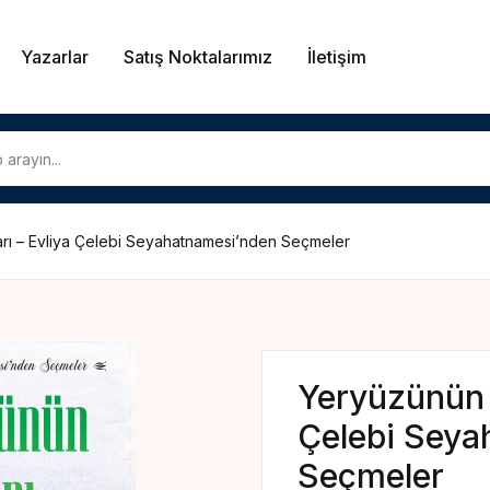
Yazarlar
Satış Noktalarımız
İletişim
U
arı – Evliya Çelebi Seyahatnamesi’nden Seçmeler
P
Yeryüzünün S
Çelebi Seya
Seçmeler