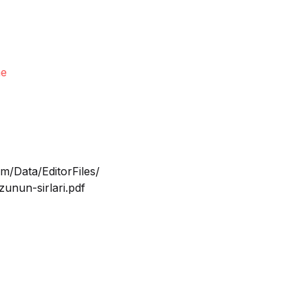
me
m/Data/EditorFiles/
unun-sirlari.pdf