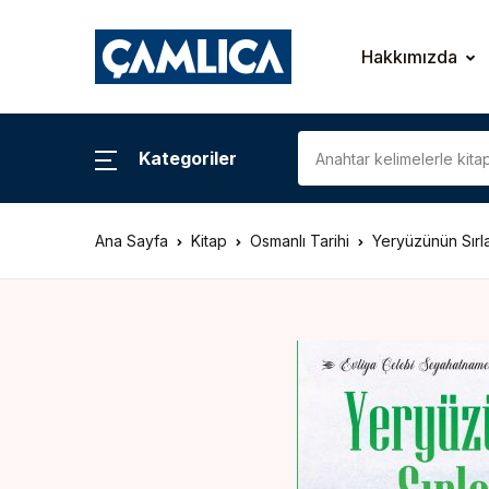
KATEGORİLER
Hakkımızda
Araştırma – İnceleme
Kategoriler
Biyografi
Ana Sayfa
Kitap
Osmanlı Tarihi
Yeryüzünün Sırl
Çizgi Roman
Gezi – Rehber
Hatıra – Mektup
Coğrafya
İslam Tarihi