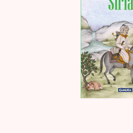
Kaynak Eserler
Osmanlı Tarihi
Proje – Araştırma
Selçuklu Tarihi
Seyahatname
Tercüme Eserler
Süreli Yayınlar
Fazilet Takvimi