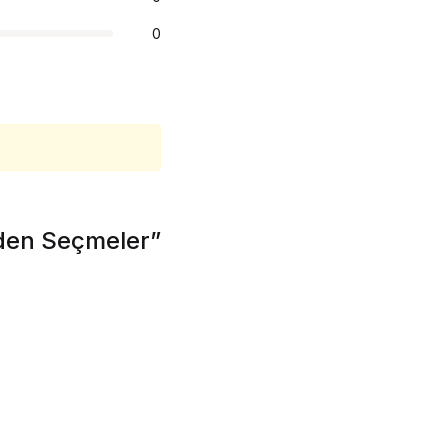
0
nden Seçmeler”