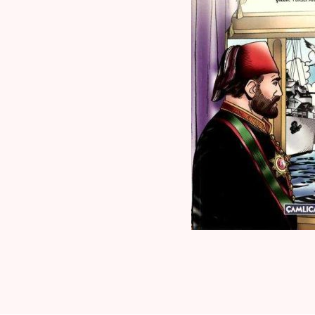
Kaynak Eserler
Osmanlı Tarihi
Proje – Araştırma
Selçuklu Tarihi
Seyahatname
Tercüme Eserler
Süreli Yayınlar
Fazilet Takvimi