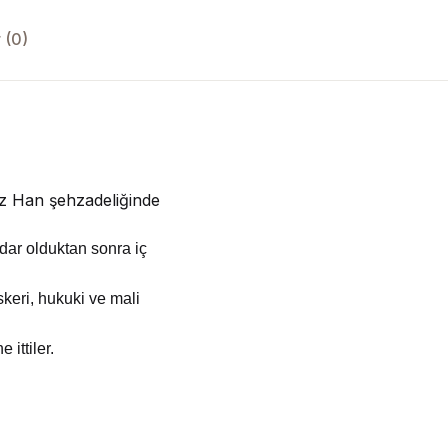
 (0)
ziz Han şehzadeliğinde
dar olduktan sonra iç
skeri, hukuki ve mali
ittiler.