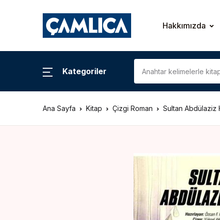
KATEGORİLER
Hakkımızda
Araştırma – İnceleme
Kategoriler
Biyografi
Ana Sayfa
Kitap
Çizgi Roman
Sultan Abdülaziz
Çizgi Roman
Gezi – Rehber
Hatıra – Mektup
Coğrafya
İslam Tarihi