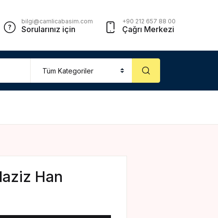
Account
Close
bilgi@camlicabasim.com
+90 212 657 88 00
Sorularınız için
Çağrı Merkezi
sername or email *
assword *
Forgot Password?
Remember me
laziz Han
Sign In