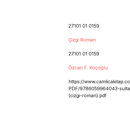
27101 01 0159
Çizgi Roman
27101 01 0159
Özcan F. Koçoğlu
https://www.camlicakitap.co
PDF/9786059964043-sultan
(cizgi-roman).pdf