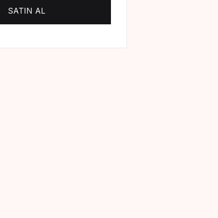
SATIN AL
Create Account