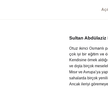
Yedikıta Dergisi
Açı
İnsan ve Hayat Dergisi
Çamlıca Çocuk Dergisi
Sultan Abdülaziz
Çamlıca Kids Magazine
Otuz ikinci Osmanlı p
çok iyi bir eğitim ve
Kendisine örnek aldığı
ve dışta birçok mesele
Mısır ve Avrupa’ya yapt
sahalarda birçok yenilik
Ancak ileriyi göremeyen