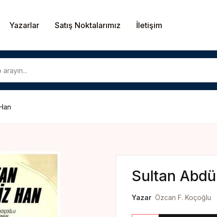
Yazarlar
Satış Noktalarımız
İletişim
U
 Han
P
Sultan Abdü
Yazar
Özcan F. Koçoğlu