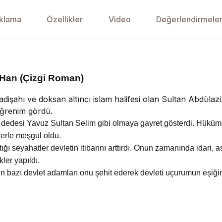
klama
Özellikler
Video
Değerlendirmeler
 Han (Çizgi Roman)
adişahı ve doksan altıncı islam halifesi olan Sultan Abdüla
 öğrenim gördü.
 dedesi Yavuz Sultan Selim gibi olmaya gayret gösterdi. Hüküm
lerle meşgul oldu.
ığı seyahatler devletin itibarını arttırdı. Onun zamanında idari, a
ler yapıldı.
 bazı devlet adamları onu şehit ederek devleti uçurumun eşiğine 