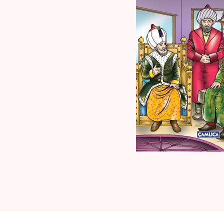
Kaynak Eserler
Osmanlı Tarihi
Proje – Araştırma
Selçuklu Tarihi
Seyahatname
Tercüme Eserler
Süreli Yayınlar
Fazilet Takvimi