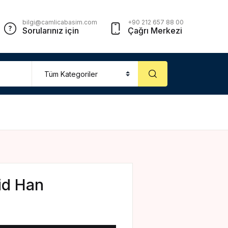
Account
Close
bilgi@camlicabasim.com
+90 212 657 88 00
Sorularınız için
Çağrı Merkezi
sername or email *
assword *
Forgot Password?
Remember me
id Han
Sign In