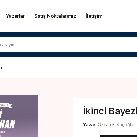
Yazarlar
Satış Noktalarımız
İletişim
U
n
P
İkinci Bayez
Yazar
Özcan F. Koçoğlu