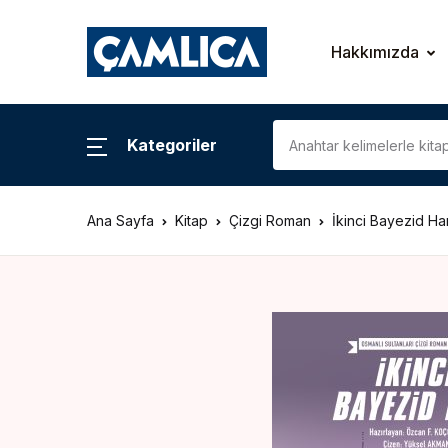
KATEGORİLER
Hakkımızda
Araştırma – İnceleme
Kategoriler
Biyografi
Ana Sayfa
Kitap
Çizgi Roman
İkinci Bayezid Ha
Çizgi Roman
Gezi – Rehber
Hatıra – Mektup
Coğrafya
İslam Tarihi