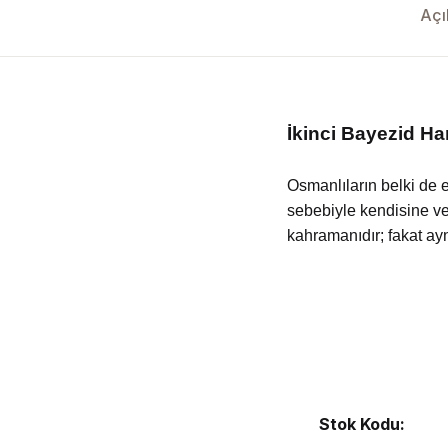
Yedikıta Dergisi
Açı
İnsan ve Hayat Dergisi
Çamlıca Çocuk Dergisi
İkinci Bayezid Ha
Çamlıca Kids Magazine
Osmanlıların belki de
sebebiyle kendisine vel
kahramanıdır; fakat ayn
Stok Kodu: