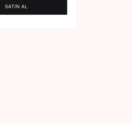
SATIN AL
Create Account