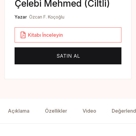
Çelebi Mehmed (Ciltli)
Yedikıta Dergisi
İnsan ve Hayat Dergisi
Yazar
Özcan F. Koçoğlu
Çamlıca Çocuk Dergisi
Kitabı İnceleyin
Çamlıca Kids Magazine
SATIN AL
Açıklama
Özellikler
Video
Değerlend