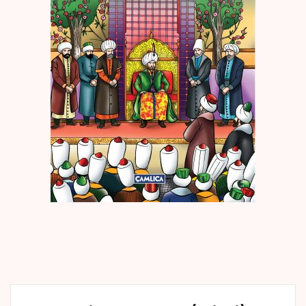
Create Account
Kaynak Eserler
Osmanlı Tarihi
Proje – Araştırma
Selçuklu Tarihi
Seyahatname
Tercüme Eserler
Süreli Yayınlar
Fazilet Takvimi