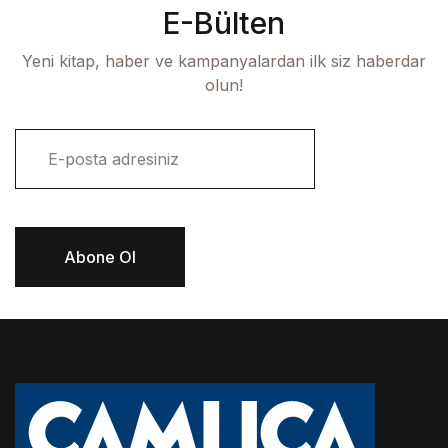
E-Bülten
Yeni kitap, haber ve kampanyalardan ilk siz haberdar
olun!
E
-
p
o
s
t
Abone Ol
a
*