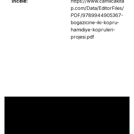
İncele
https://www.camlicakita
p.com/Data/EditorFiles/
PDF/9789944905367-
bogazicine-iki-kopru-
hamidiye-kopruleri-
projesi.pdf