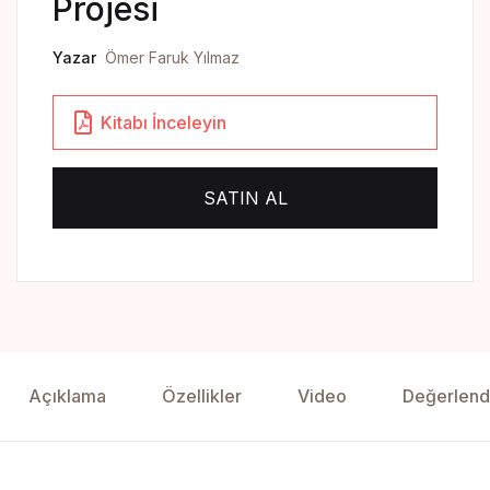
Projesi
Yedikıta Dergisi
Yazar
Ömer Faruk Yılmaz
İnsan ve Hayat Dergisi
Çamlıca Çocuk Dergisi
Kitabı İnceleyin
Çamlıca Kids Magazine
SATIN AL
Açıklama
Özellikler
Video
Değerlend