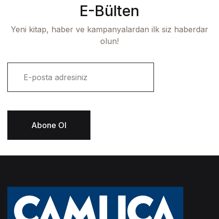
E-Bülten
Yeni kitap, haber ve kampanyalardan ilk siz haberdar
olun!
E
-
p
o
s
t
Abone Ol
a
*