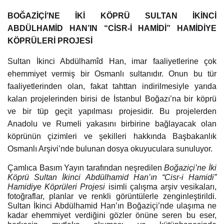
BOĞAZİÇİ’NE İKİ KÖPRÜ SULTAN İKİNCİ
ABDÜLHAMİD HAN’IN “CİSR-İ HAMİDİ” HAMİDİYE
KÖPRÜLERİ PROJESİ
Sultan İkinci Abdülhamîd Han, imar faaliyetlerine çok
ehemmiyet vermiş bir Osmanlı sultanıdır. Onun bu tür
faaliyetlerinden olan, fakat tahttan indirilmesiyle yarıda
kalan projelerinden birisi de İstanbul Boğazı’na bir köprü
ve bir tüp geçit yapılması projesidir. Bu projelerden
Anadolu ve Rumeli yakasını birbirine bağlayacak olan
köprünün çizimleri ve şekilleri hakkında Başbakanlık
Osmanlı Arşivi’nde bulunan dosya okuyuculara sunuluyor.
Çamlıca Basım Yayın tarafından neşredilen
Boğaziçi’ne İki
Köprü Sultan İkinci Abdülhamid Han’ın “Cisr-i Hamidi”
Hamidiye Köprüleri Projesi
isimli çalışma arşiv vesikaları,
fotoğraflar, planlar ve renkli görüntülerle zenginleştirildi.
Sultan İkinci Abdülhamid Han’ın Boğaziçi’nde ulaşıma ne
kadar ehemmiyet verdiğini gözler önüne seren bu eser,