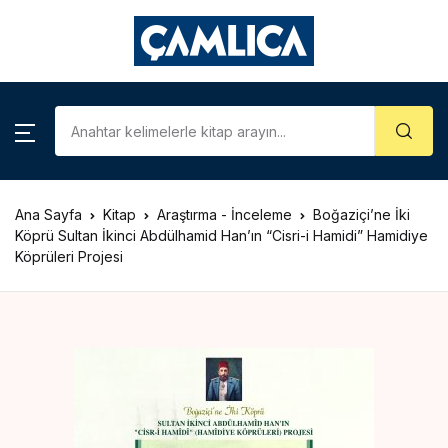
KATEGORİLER
Account
Close
Username or email *
Araştırma – İnceleme
Kategoriler
Biyografi
Ana Sayfa
Kitap
Araştırma - İnceleme
Boğaziçi’ne İki
Password *
Çizgi Roman
Köprü Sultan İkinci Abdülhamid Han’ın “Cisri-i Hamidi” Hamidiye
Köprüleri Projesi
Gezi – Rehber
Forgot Password?
Remember me
Hatıra – Mektup
Coğrafya
Sign In
İslam Tarihi