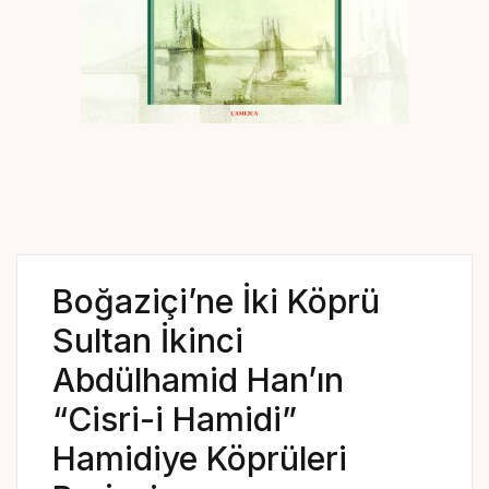
Create Account
Kaynak Eserler
Osmanlı Tarihi
Proje – Araştırma
Selçuklu Tarihi
Seyahatname
Boğaziçi’ne İki Köprü
Tercüme Eserler
Sultan İkinci
Abdülhamid Han’ın
Süreli Yayınlar
“Cisri-i Hamidi”
Fazilet Takvimi
Hamidiye Köprüleri