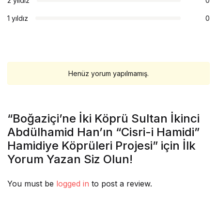
2 yıldız
0
1 yıldız
0
Henüz yorum yapılmamış.
“Boğaziçi’ne İki Köprü Sultan İkinci
Abdülhamid Han’ın “Cisri-i Hamidi”
Hamidiye Köprüleri Projesi” için İlk
Yorum Yazan Siz Olun!
You must be
logged in
to post a review.