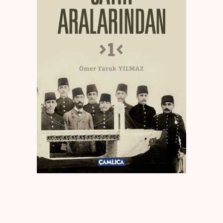
Create Account
Kaynak Eserler
Osmanlı Tarihi
Proje – Araştırma
Selçuklu Tarihi
Seyahatname
Tercüme Eserler
Süreli Yayınlar
Fazilet Takvimi