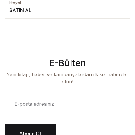
Heyet
SATIN AL
E-Bülten
Yeni kitap, haber ve kampanyalardan ilk siz haberdar
olun!
E
-
p
o
s
t
Abone Ol
a