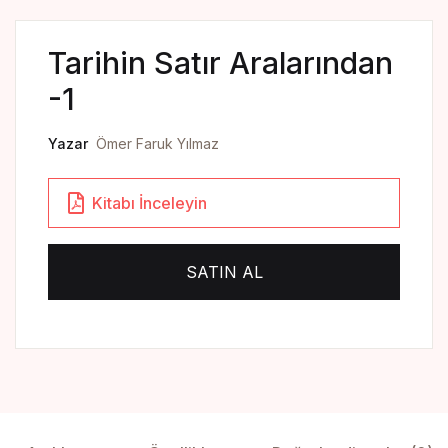
Yedikıta Dergisi
Tarihin Satır Aralarından
İnsan ve Hayat Dergisi
-1
Çamlıca Çocuk Dergisi
Yazar
Ömer Faruk Yılmaz
Çamlıca Kids Magazine
Kitabı İnceleyin
SATIN AL