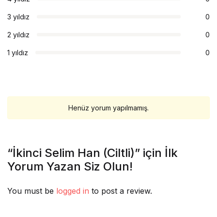
3 yıldız
0
2 yıldız
0
1 yıldız
0
Henüz yorum yapılmamış.
“İkinci Selim Han (Ciltli)” için İlk
Yorum Yazan Siz Olun!
You must be
logged in
to post a review.