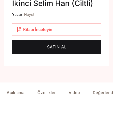
Yedikıta Dergisi
İkinci Selim Han (Ciltli)
İnsan ve Hayat Dergisi
Yazar
Heyet
Çamlıca Çocuk Dergisi
Kitabı İnceleyin
Çamlıca Kids Magazine
SATIN AL
Açıklama
Özellikler
Video
Değerlend