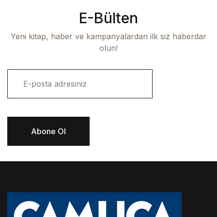
E-Bülten
Yeni kitap, haber ve kampanyalardan ilk siz haberdar
olun!
E
-
p
o
s
t
Abone Ol
a
*