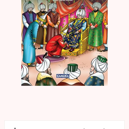
Create Account
Kaynak Eserler
Osmanlı Tarihi
Proje – Araştırma
Selçuklu Tarihi
Seyahatname
Tercüme Eserler
Süreli Yayınlar
Fazilet Takvimi