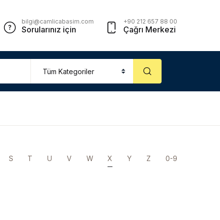
bilgi@camlicabasim.com
+90 212 657 88 00
Sorularınız için
Çağrı Merkezi
S
T
U
V
W
X
Y
Z
0-9