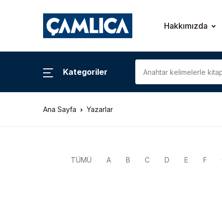
Hakkımızda
Kategoriler
Ana Sayfa
Yazarlar
TÜMÜ
A
B
C
D
E
F