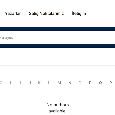
Yazarlar
Satış Noktalarımız
İletişim
G
H
I
J
K
L
M
N
O
P
Q
R
No authors
available.