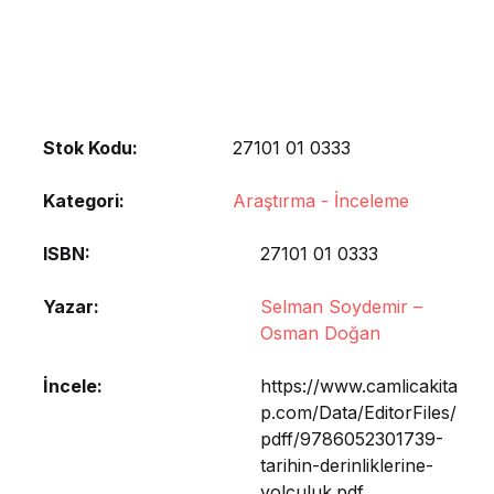
Stok Kodu:
27101 01 0333
Kategori:
Araştırma - İnceleme
ISBN
27101 01 0333
Yazar
Selman Soydemir –
Osman Doğan
İncele
https://www.camlicakita
p.com/Data/EditorFiles/
pdff/9786052301739-
tarihin-derinliklerine-
yolculuk.pdf