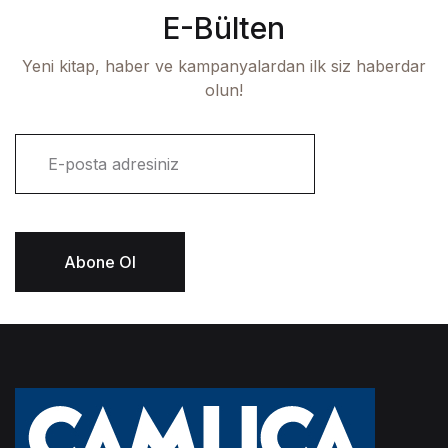
E-Bülten
Yeni kitap, haber ve kampanyalardan ilk siz haberdar
olun!
E
-
p
o
s
t
Abone Ol
a
*