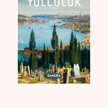
Create Account
Kaynak Eserler
Osmanlı Tarihi
Proje – Araştırma
Selçuklu Tarihi
Seyahatname
Tercüme Eserler
Süreli Yayınlar
Fazilet Takvimi