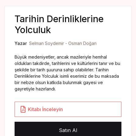
Yedikıta Dergisi
Tarihin Derinliklerine
İnsan ve Hayat Dergisi
Yolculuk
Çamlıca Çocuk Dergisi
Yazar
Selman Soydemir - Osman Doğan
Çamlıca Kids Magazine
Büyük medeniyetler, ancak mazileriyle hemhal
oldukları takdirde, tarihlerini ve kültürlerini tanır ve bu
şekilde bir tarih şuuruna sahip olabilirler. Tarihin
Derinliklerine Yolculuk isimli eserimiz de bu maksada
bir nebze olsun katkıda bulunmak gayesi ve
gayretiyle hazırlandı.
Kitabı İnceleyin
Satın Al