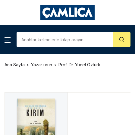
KATEGORİLER
Account
Close
Username or email *
Araştırma – İnceleme
Kategoriler
Biyografi
Ana Sayfa
Yazar ürün
Prof. Dr. Yücel Öztürk
Password *
Çizgi Roman
Gezi – Rehber
Forgot Password?
Remember me
Hatıra – Mektup
Coğrafya
Sign In
İslam Tarihi