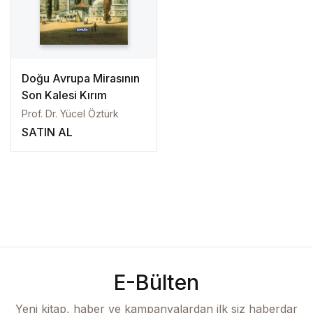
Create Account
Kaynak Eserler
Osmanlı Tarihi
Doğu Avrupa Mirasının
Son Kalesi Kırım
Proje – Araştırma
Prof. Dr. Yücel Öztürk
SATIN AL
Selçuklu Tarihi
Seyahatname
Tercüme Eserler
Süreli Yayınlar
E-Bülten
Fazilet Takvimi
Yeni kitap, haber ve kampanyalardan ilk siz haberdar