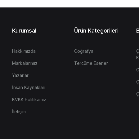
Kurumsal
Ürün Kategorileri
B
Hakkımızda
Coğrafya
Ç
K
Markalarımız
Tercüme Eserler
Ç
Yazarlar
Ç
İnsan Kaynakları
Ç
KVKK Politikamız
İletişim