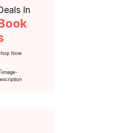
Deals In
Book
s
Shop Now