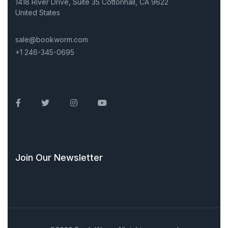
1418 River Drive, Suite 35 Cottonhall, CA 9622
United States
sale@bookworm.com
+1 246-345-0695
Facebook
Twitter
Instagram
Youtube
Join Our Newsletter